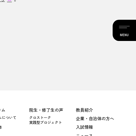
MENU
ラム
院生・修了生の声
教員紹介
ムについて
クロストーク
企業・自治体の方へ
実践型プロジェクト
入試情報
修
ニュース