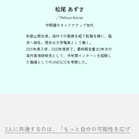
松尾 あずさ
／Matsuo Azusa
中間層のキャリアアップ世代
和歌山県出身。海外での勤務を経て転職を機に、福
井へ移住。現在は大学職員として働く。
2021年度入学、2022年度修了。最終報告書は2年次の
海外実地研修先として、半年間インターンを経験し
た職場としてのUNESCOを考察した。
3人に共通するのは、「もっと自分の可能性を広げ