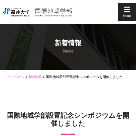
Menu
新着情報
News
トップページ
>
新着情報
>
国際地域学部設置記念シンポジウムを開催しました
国際地域学部設置記念シンポジウムを開
催しました