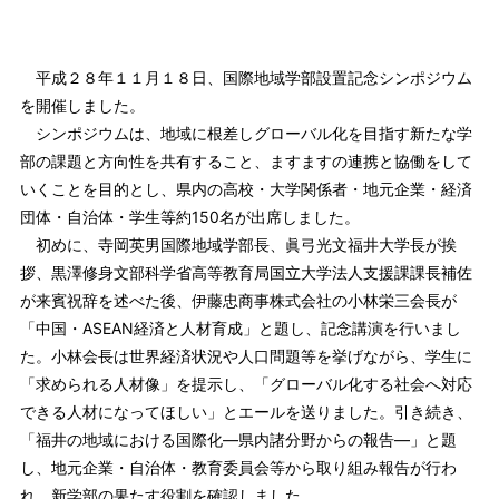
平成２８年１１月１８日、国際地域学部設置記念シンポジウム
を開催しました。
シンポジウムは、地域に根差しグローバル化を目指す新たな学
部の課題と方向性を共有すること、ますますの連携と協働をして
いくことを目的とし、県内の高校・大学関係者・地元企業・経済
団体・自治体・学生等約150名が出席しました。
初めに、寺岡英男国際地域学部長、眞弓光文福井大学長が挨
拶、黒澤修身文部科学省高等教育局国立大学法人支援課課長補佐
が来賓祝辞を述べた後、伊藤忠商事株式会社の小林栄三会長が
「中国・ASEAN経済と人材育成」と題し、記念講演を行いまし
た。小林会長は世界経済状況や人口問題等を挙げながら、学生に
「求められる人材像」を提示し、「グローバル化する社会へ対応
できる人材になってほしい」とエールを送りました。引き続き、
「福井の地域における国際化―県内諸分野からの報告―」と題
し、地元企業・自治体・教育委員会等から取り組み報告が行わ
れ、新学部の果たす役割を確認しました。