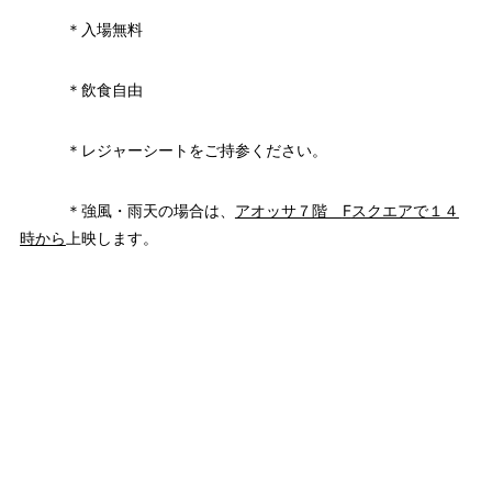
＊入場無料
＊飲食自由
＊レジャーシートをご持参ください。
＊強風・雨天の場合は、
アオッサ７階
F
スクエアで１４
時から
上映します。