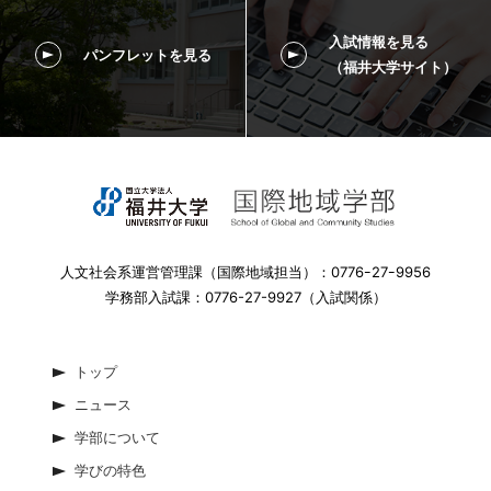
入試情報を見る
パンフレットを見る
（福井大学サイト）
人文社会系運営管理課（国際地域担当）：0776ｰ27ｰ9956
学務部入試課：0776-27-9927（入試関係）
トップ
ニュース
学部について
学びの特色