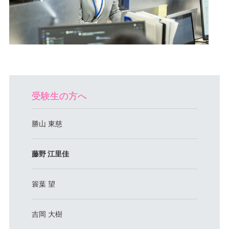
受験生の方へ
勝山 東慈
藤野 江里佳
簑葉 望
吉岡 大樹