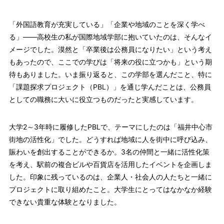
「外国語教育が充実している」「企業や地域のことを深く学べ
る」――高校生の私が国際地域学部に抱いていたのは、そんなイ
メージでした。漠然と「卒業後は公務員になりたい」という考え
もあったので、ここでの学びは「将来の役に立つかも」という期
待もありました。いま振り返ると、この学部を選んだこと、特に
「課題探求プロジェクト（PBL）」を通じ学んだことは、公務員
としての職務に大いに役立つものだったと実感しています。
大学2～3年時に履修したPBLで、テーマにしたのは「福井中心市
街地の活性化」でした。どうすれば地域に人を街中に呼び込み、
賑わいを創出することができるか。3名の仲間と一緒に活性化策
を考え、駅前の複合ビルや百貨店を活用したイベントを企画しま
した。印象に残っているのは、企業人・社会人の人たちと一緒に
プロジェクトに取り組めたこと。大学生にとってはなかなか経験
できない貴重な体験となりました。