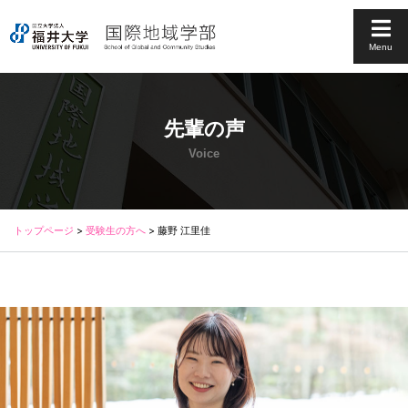
Menu
先輩の声
Voice
トップページ
>
受験生の方へ
>
藤野 江里佳