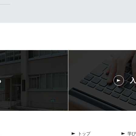
る
入
トップ
学び