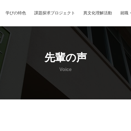
学びの特色
課題探求プロジェクト
異文化理解活動
就職
先輩の声
Voice