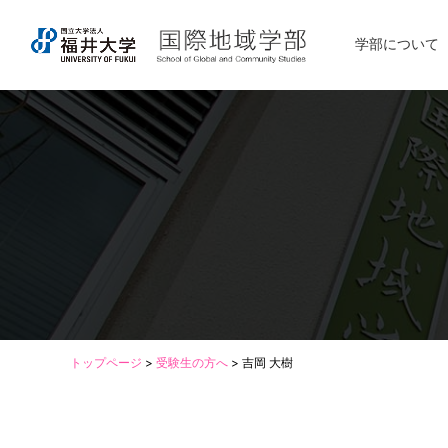
学部について
トップページ
>
受験生の方へ
>
吉岡 大樹