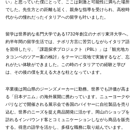
い」と思っていた僕にとって、ここは刺激と可能性に満ちた場所
でした。先生方との距離も近く、親身な指導を受けられ、高校時
代からの憧れだったイタリアへの留学も叶いました。
留学は世界的な名門大学である1732年創立のナポリ東洋大学へ。
約半年間の留学生活では、ナポリ方言に苦労しながらイタリア語
を習得したり、「課題探求プロジェクト（PBL）」は「観光地カ
タコンベのツアー案の検討」をテーマに現地で実施するなど、忘
れがたい体験ができました。この時のイタリアでの経験と学び
は、その後の僕を支える大きな柱となっています。
卒業後は岡山県のジーンズメーカーに勤務。世界でも評価が高ま
る「日本デニム」の海外展開に携わっています。ニューヨークや
パリなどで開催される展示会で各国のバイヤーに自社製品を売り
込む。世界のニーズを捉え商品開発に活かす。岡山のショップを
訪れるインバウンド客とコミュニケーションしながら商品を販売
する。得意の語学を活かし、多様な職務に取り組んでいます。