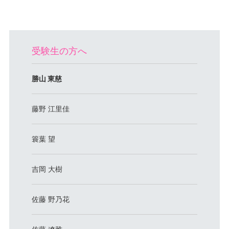
受験生の方へ
勝山 東慈
藤野 江里佳
簑葉 望
吉岡 大樹
佐藤 野乃花