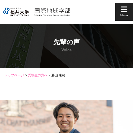
Menu
先輩の声
Voice
トップページ
>
受験生の方へ
>
勝山 東慈