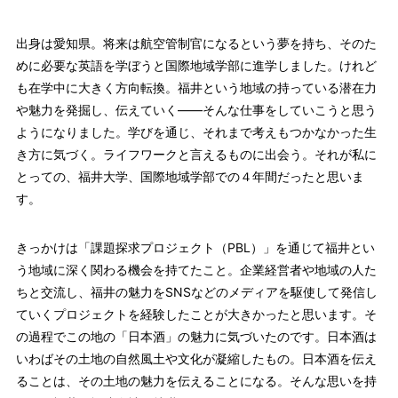
出身は愛知県。将来は航空管制官になるという夢を持ち、そのた
めに必要な英語を学ぼうと国際地域学部に進学しました。けれど
も在学中に大きく方向転換。福井という地域の持っている潜在力
や魅力を発掘し、伝えていく――そんな仕事をしていこうと思う
ようになりました。学びを通じ、それまで考えもつかなかった生
き方に気づく。ライフワークと言えるものに出会う。それが私に
とっての、福井大学、国際地域学部での４年間だったと思いま
す。
きっかけは「課題探求プロジェクト（PBL）」を通じて福井とい
う地域に深く関わる機会を持てたこと。企業経営者や地域の人た
ちと交流し、福井の魅力をSNSなどのメディアを駆使して発信し
ていくプロジェクトを経験したことが大きかったと思います。そ
の過程でこの地の「日本酒」の魅力に気づいたのです。日本酒は
いわばその土地の自然風土や文化が凝縮したもの。日本酒を伝え
ることは、その土地の魅力を伝えることになる。そんな思いを持