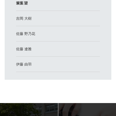
簑葉 望
吉岡 大樹
佐藤 野乃花
佐藤 遼雅
伊藤 由羽