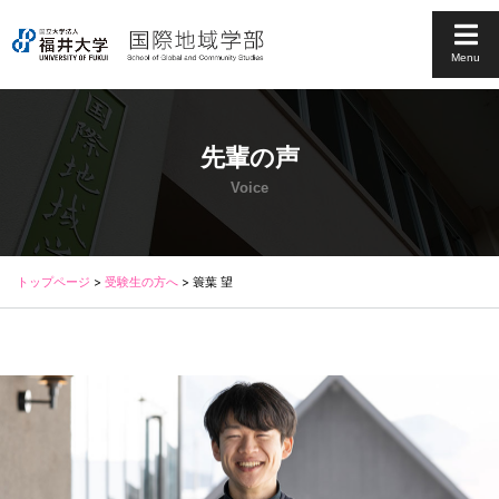
Menu
先輩の声
Voice
トップページ
>
受験生の方へ
>
簑葉 望